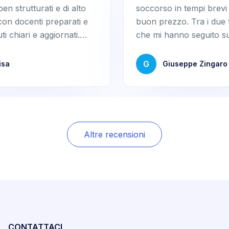
urati e di alto
soccorso in tempi brevi e a
nti preparati e
buon prezzo. Tra i due tecnici
e aggiornati.
che mi hanno seguito suggerisco
gliati.”
il signor Gianni, sempre
disponibile e professionale.”
G
Giuseppe Zingaro
Altre recensioni
CONTATTACI